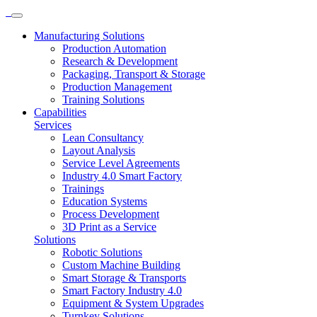
Manufacturing Solutions
Production Automation
Research & Development
Packaging, Transport & Storage
Production Management
Training Solutions
Capabilities
Services
Lean Consultancy
Layout Analysis
Service Level Agreements
Industry 4.0 Smart Factory
Trainings
Education Systems
Process Development
3D Print as a Service
Solutions
Robotic Solutions
Custom Machine Building
Smart Storage & Transports
Smart Factory Industry 4.0
Equipment & System Upgrades
Turnkey Solutions